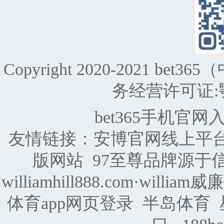
Copyright 2020-2021
务经营许可证:鄂I
bet365手机官网
友情链接：
安博官网线上平台
版网站
97至尊品牌源于
williamhill888.com·william
体育app网页登录
半岛体育