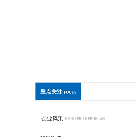
重点关注
FOCUS
企业风采
ENTERPRISE PROFILES