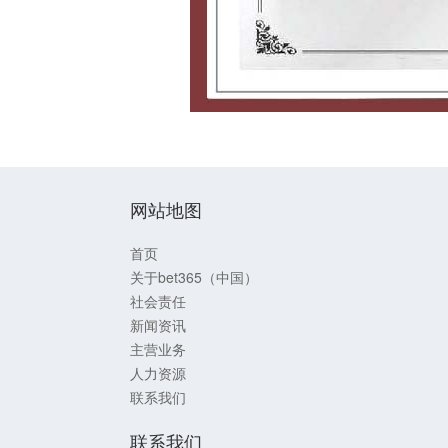
网站地图
首页
关于bet365（中国）
社会责任
新闻资讯
主营业务
人力资源
联系我们
联系我们