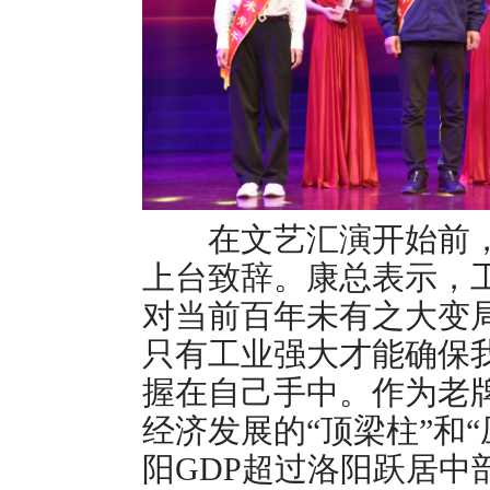
在文艺汇演开始前，公司
上台致辞。康总表示，
对当前百年未有之大变
只有工业强大才能确保
握在自己手中。作为老
经济发展的“顶梁柱”和“
阳GDP超过洛阳跃居中