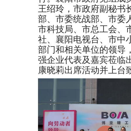
王绍玲，市政府副秘书
部、市委统战部、市委
市科技局、市总工会、
社、襄阳电视台、市中
部门和相关单位的领导
强企业代表及嘉宾莅临
康晓莉出席活动并上台