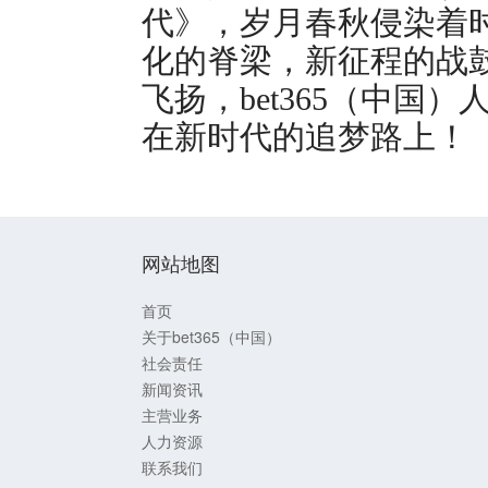
代》，岁月春秋侵染着
化的脊梁，新征程的战
飞扬，bet365（中国
在新时代的追梦路上！
网站地图
首页
关于bet365（中国）
社会责任
新闻资讯
主营业务
人力资源
联系我们