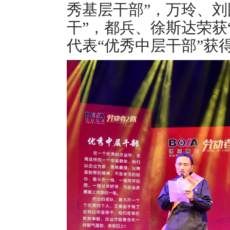
秀基层干部”，万玲、刘
干”，都兵、徐斯达荣获
代表“优秀中层干部”获