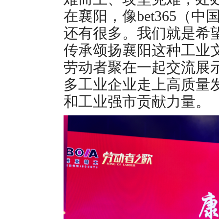
在襄阳，像bet365（
还有很多。我们就是希望
传承颂扬襄阳这种工业
劳动者聚在一起交流展示
多工业企业走上高质量
和工业强市贡献力量。