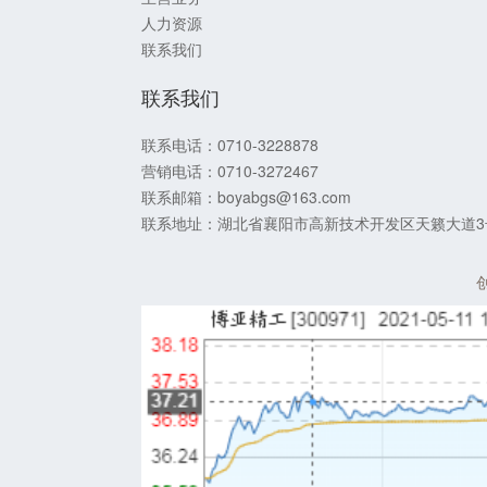
人力资源
联系我们
联系我们
联系电话：0710-3228878
营销电话：0710-3272467
联系邮箱：
boyabgs@163.com
联系地址：湖北省襄阳市高新技术开发区天籁大道3