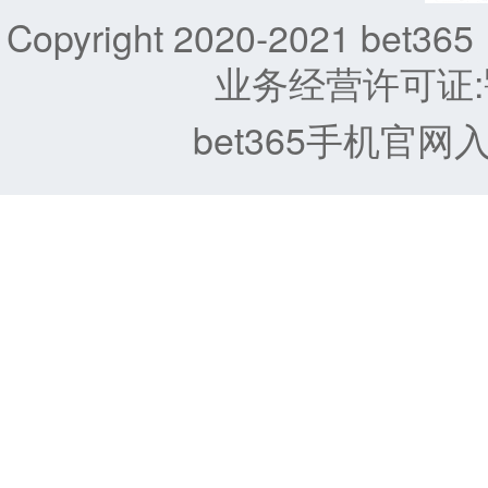
Copyright 2020-2021
业务经营许可证:鄂I
bet365手机官网