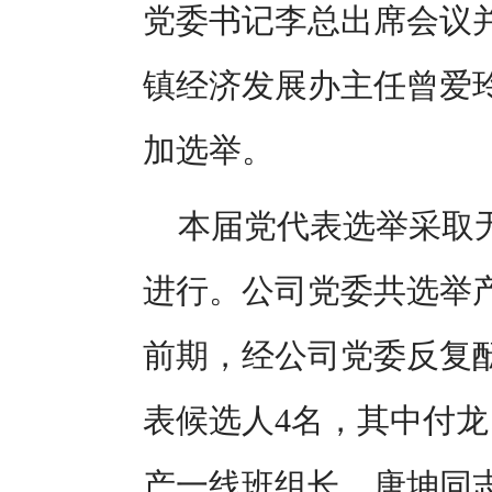
党委书记李总出席会议
镇经济发展办主任曾爱玲
加选举。
本届党代表选举采取无
进行。公司党委共选举
前期，经公司党委反复
表候选人4名，其中付龙
产一线班组长，唐坤同